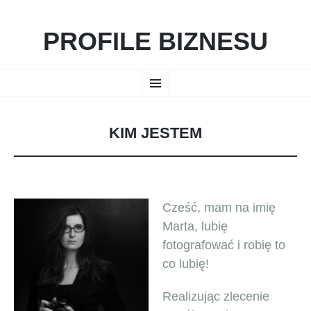
PROFILE BIZNESU
PRZESKOCZ
Menu
DO
TREŚCI
KIM JESTEM
Cześć, mam na imię
Marta, lubię
fotografować i robię to
co lubię!
Realizując zlecenie