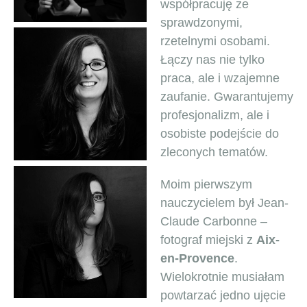
współpracuję ze
sprawdzonymi,
rzetelnymi osobami.
Łączy nas nie tylko
praca, ale i wzajemne
zaufanie. Gwarantujemy
profesjonalizm, ale i
osobiste podejście do
zleconych tematów.
Moim pierwszym
nauczycielem był Jean-
Claude Carbonne –
fotograf miejski z
Aix-
en-Provence
.
Wielokrotnie musiałam
powtarzać jedno ujęcie